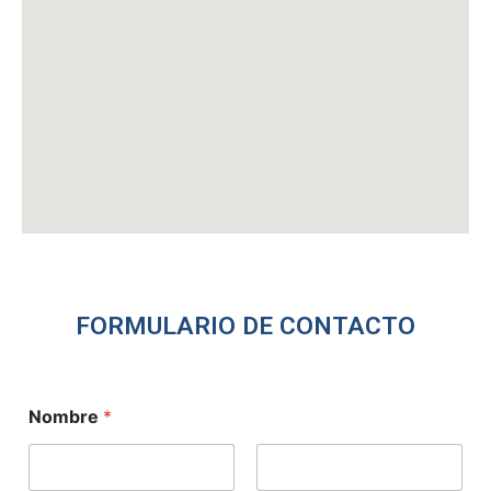
o
e
p
k
p
FORMULARIO DE CONTACTO
Nombre
*