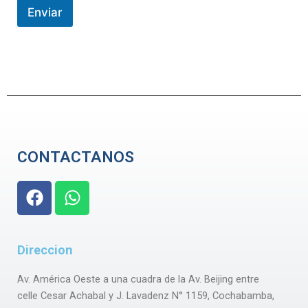
j
Enviar
e
CONTACTANOS
F
W
a
h
c
a
e
t
Direccion
b
s
o
a
Av. América Oeste a una cuadra de la Av. Beijing entre
o
p
celle Cesar Achabal y J. Lavadenz N° 1159, Cochabamba,