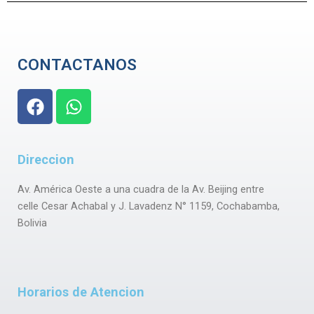
CONTACTANOS
F
W
a
h
c
a
e
t
Direccion
b
s
o
a
Av. América Oeste a una cuadra de la Av. Beijing entre
o
p
celle Cesar Achabal y J. Lavadenz N° 1159, Cochabamba,
k
p
Bolivia
Horarios de Atencion