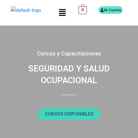
Ir
Menú
0
al
Mi Cuenta
contenido
Cursos y Capacitaciones
SEGURIDAD Y SALUD
OCUPACIONAL
CURSOS DISPONIBLES