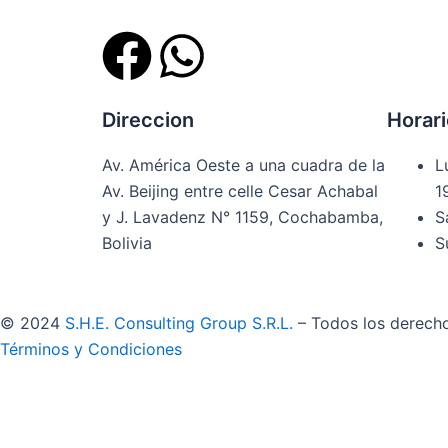
F
W
a
h
Direccion
Horari
c
a
Av. América Oeste a una cuadra de la
L
e
t
Av. Beijing entre celle Cesar Achabal
1
y J. Lavadenz N° 1159, Cochabamba,
S
b
s
Bolivia
S
o
a
©
2024
S.H.E. Consulting Group S.R.L.
– Todos los derech
o
p
Términos y Condiciones
k
p
×