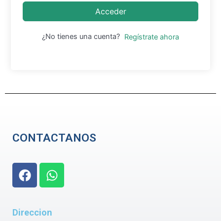
Acceder
¿No tienes una cuenta?
Regístrate ahora
CONTACTANOS
F
W
a
h
c
a
e
t
Direccion
b
s