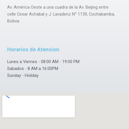
o
a
Av. América Oeste a una cuadra de la Av. Beijing entre
o
p
celle Cesar Achabal y J. Lavadenz N° 1159, Cochabamba,
k
p
Bolivia
Horarios de Atencion
Lunes a Viernes - 08:00 AM - 19:00 PM
Sabados - 8 AM a 16:00PM
Sunday - Holiday