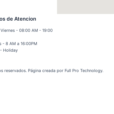
os de Atencion
 Viernes - 08:00 AM - 19:00
 - 8 AM a 16:00PM
- Holiday
os reservados.
P
ágina creada por Full Pro Technology.
ra adjuntar la captura de pantalla (es el único comproban