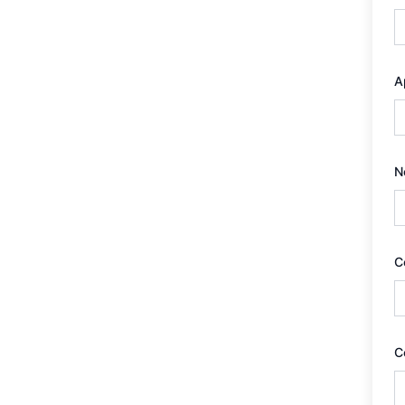
A
N
C
C