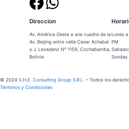
F
W
a
h
Direccion
Horari
c
a
Av. América Oeste a una cuadra de la
Lunes a
e
t
Av. Beijing entre celle Cesar Achabal
PM
y J. Lavadenz N° 1159, Cochabamba,
Sabados
b
s
Bolivia
Sunday 
o
a
©
2024
S.H.E. Consulting Group S.R.L.
– Todos los derech
o
p
Términos y Condiciones
k
p
×
Amount to Pay
Bs.
0,00
Deberás escanear el código QR, hacer clic en continuar pa