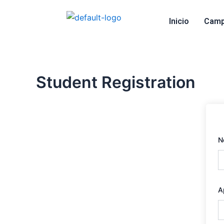
Ir
al
Inicio
Camp
contenido
Student Registration
N
A