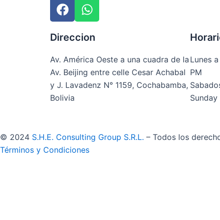
F
W
a
h
c
a
Direccion
Horari
e
t
b
s
Av. América Oeste a una cuadra de la
Lunes a
o
a
Av. Beijing entre celle Cesar Achabal
PM
o
p
y J. Lavadenz N° 1159, Cochabamba,
Sabados
k
p
Bolivia
Sunday 
©
2024
S.H.E. Consulting Group S.R.L.
– Todos los derech
Términos y Condiciones
Abrir chat